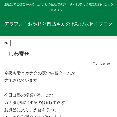
発達にでこぼこがあるわが子との生活での気づきや反省など備忘録的なことを
書きます。
アラフォーおやじと凹凸さんの七転び八起きブログ
PR
しわ寄せ
2017.09.07
今夜も妻とカナタの夜の学習タイムが
実施されています。
今日は塾の授業があるので、
カナタが帰宅するのは8時半過ぎ。
お風呂に入り、夕食を食べ、