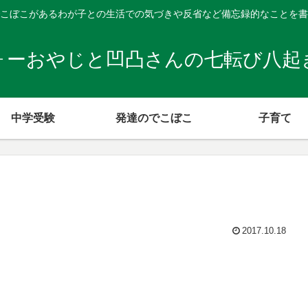
こぼこがあるわが子との生活での気づきや反省など備忘録的なことを書
ォーおやじと凹凸さんの七転び八起
中学受験
発達のでこぼこ
子育て
2017.10.18