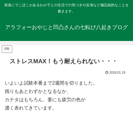
発達にでこぼこがあるわが子との生活での気づきや反省など備忘録的なことを
書きます。
アラフォーおやじと凹凸さんの七転び八起きブログ
PR
ストレスMAX！もう耐えられない・・・
2018.01.19
いよいよ試験本番まで2週間を切りました。
残りもあとわずかとなるなか、
カナタはもちろん、妻にも疲労の色が
濃く表れてきています。