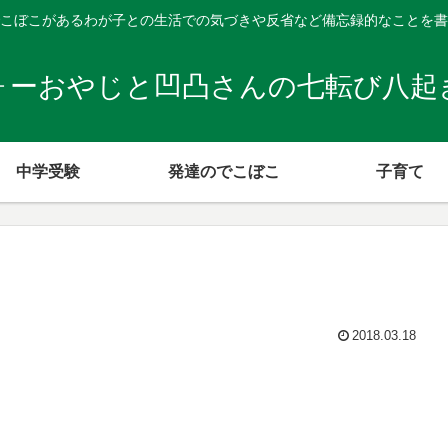
こぼこがあるわが子との生活での気づきや反省など備忘録的なことを書
ォーおやじと凹凸さんの七転び八起
中学受験
発達のでこぼこ
子育て
2018.03.18