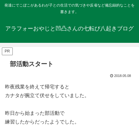
発達にでこぼこがあるわが子との生活での気づきや反省など備忘録的なことを
書きます。
アラフォーおやじと凹凸さんの七転び八起きブログ
PR
部活動スタート
2018.05.08
昨夜残業を終えて帰宅すると
カナタが腕立て伏せをしていました。
昨日から始まった部活動で
練習したからだったようでした。