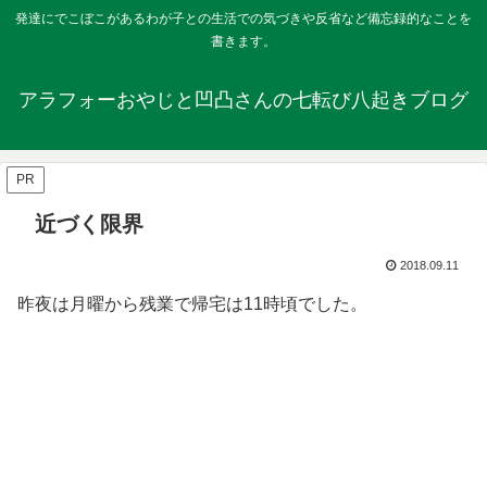
発達にでこぼこがあるわが子との生活での気づきや反省など備忘録的なことを
書きます。
アラフォーおやじと凹凸さんの七転び八起きブログ
PR
近づく限界
2018.09.11
昨夜は月曜から残業で帰宅は11時頃でした。