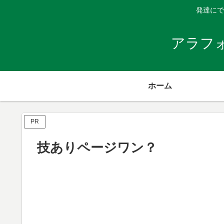
発達にで
アラフ
ホーム
PR
技ありページワン？