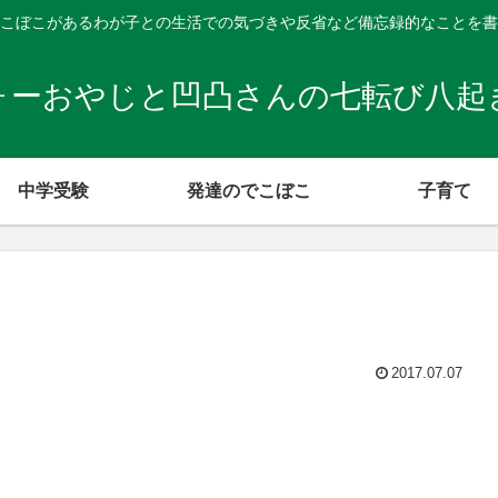
こぼこがあるわが子との生活での気づきや反省など備忘録的なことを書
ォーおやじと凹凸さんの七転び八起
中学受験
発達のでこぼこ
子育て
2017.07.07