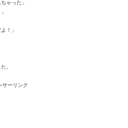
れちゃった」
）」
だよ！」
した。
ンサーリンク