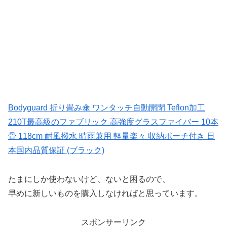
Bodyguard 折り畳み傘 ワンタッチ自動開閉 Teflon加工
210T最高級のファブリック 高強度グラスファイバー 10本
骨 118cm 耐風撥水 晴雨兼用 軽量楽々 収納ポーチ付き 日
本国内品質保証 (ブラック)
たまにしか使わないけど、ないと困るので、
早めに新しいものを購入しなければと思っています。
スポンサーリンク