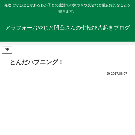
発達にでこぼこがあるわが子との生活での気づきや反省など備忘録的なことを
書きます。
アラフォーおやじと凹凸さんの七転び八起きブログ
PR
とんだハプニング！
2017.08.07