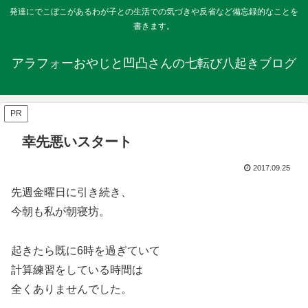
発達にでこぼこがあるわが子との生活での気づきや反省など備忘録的なことを
書きます。
アラフォーおやじと凹凸さんの七転び八起きブログ
PR
幸先悪いスタート
2017.09.25
先週金曜日に引き続き、
今朝も私が朝寝坊。
起きたら既に6時を過ぎていて
計算練習をしている時間は
全くありませんでした。