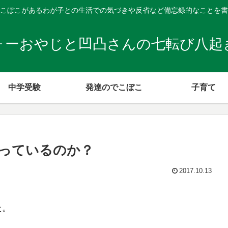
こぼこがあるわが子との生活での気づきや反省など備忘録的なことを書
ォーおやじと凹凸さんの七転び八起
中学受験
発達のでこぼこ
子育て
っているのか？
2017.10.13
た。