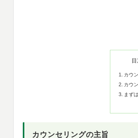
目
カウ
カウ
まず
カウンセリングの主旨