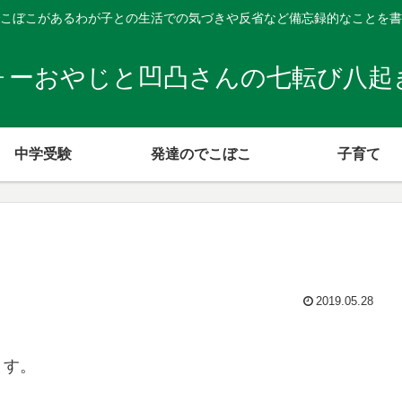
こぼこがあるわが子との生活での気づきや反省など備忘録的なことを書
ォーおやじと凹凸さんの七転び八起
中学受験
発達のでこぼこ
子育て
2019.05.28
ます。