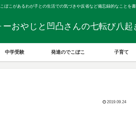
こぼこがあるわが子との生活での気づきや反省など備忘録的なことを書
ォーおやじと凹凸さんの七転び八起
中学受験
発達のでこぼこ
子育て
2019.09.24