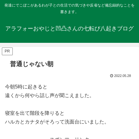
発達にでこぼこがあるわが子との生活での気づきや反省など備忘録的なことを
書きます。
アラフォーおやじと凹凸さんの七転び八起きブログ
PR
普通じゃない朝
2022.05.28
今朝5時に起きると
遠くから何やら話し声が聞こえました。
寝室を出て階段を降りると
ハルカとカナタがそろって洗面台にいました。