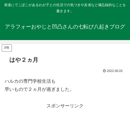
発達にでこぼこがあるわが子との生活での気づきや反省など備忘録的なことを
書きます。
アラフォーおやじと凹凸さんの七転び八起きブログ
PR
はや２ヵ月
2022.06.03
ハルカの専門学校生活も
早いもので２ヵ月が過ぎました。
スポンサーリンク