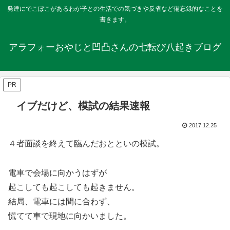
発達にでこぼこがあるわが子との生活での気づきや反省など備忘録的なことを
書きます。
アラフォーおやじと凹凸さんの七転び八起きブログ
PR
イブだけど、模試の結果速報
2017.12.25
４者面談を終えて臨んだおとといの模試。
電車で会場に向かうはずが
起こしても起こしても起きません。
結局、電車には間に合わず、
慌てて車で現地に向かいました。