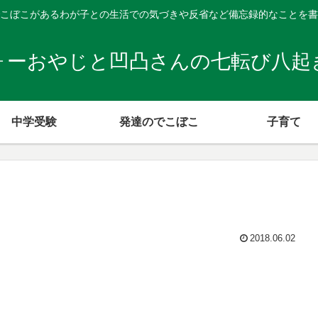
こぼこがあるわが子との生活での気づきや反省など備忘録的なことを書
ォーおやじと凹凸さんの七転び八起
中学受験
発達のでこぼこ
子育て
2018.06.02