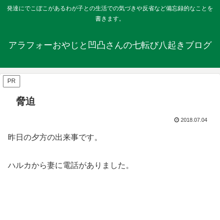
発達にでこぼこがあるわが子との生活での気づきや反省など備忘録的なことを
書きます。
アラフォーおやじと凹凸さんの七転び八起きブログ
PR
脅迫
2018.07.04
昨日の夕方の出来事です。
ハルカから妻に電話がありました。