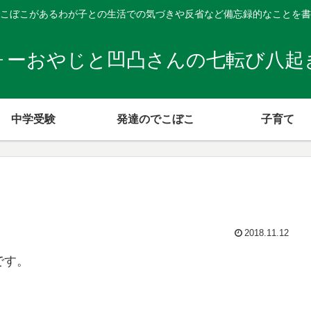
こぼこがあるわが子との生活での気づきや反省など備忘録的なことを書
ォーおやじと凹凸さんの七転び八起
中学受験
発達のでこぼこ
子育て
2018.11.12
です。