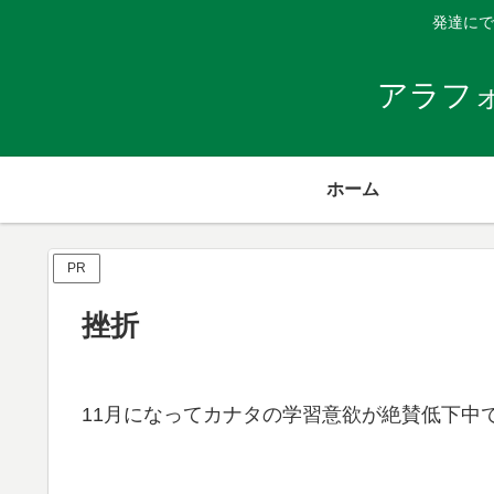
発達にで
アラフ
ホーム
PR
挫折
11月になってカナタの学習意欲が絶賛低下中