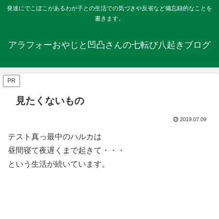
発達にでこぼこがあるわが子との生活での気づきや反省など備忘録的なことを
書きます。
アラフォーおやじと凹凸さんの七転び八起きブログ
PR
見たくないもの
2019.07.09
テスト真っ最中のハルカは
昼間寝て夜遅くまで起きて・・・
という生活が続いています。