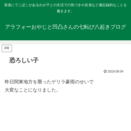
発達にでこぼこがあるわが子との生活での気づきや反省など備忘録的なことを
書きます。
アラフォーおやじと凹凸さんの七転び八起きブログ
PR
恐ろしい子
2019.09.04
昨日関東地方を襲ったゲリラ豪雨のせいで
大変なことになりました。