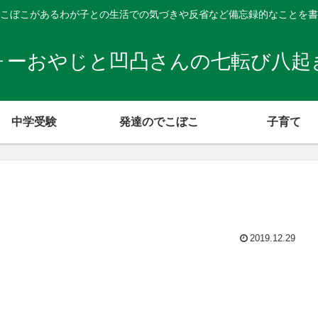
こぼこがあるわが子との生活での気づきや反省など備忘録的なことを書
ォーおやじと凹凸さんの七転び八起
中学受験
発達のでこぼこ
子育て
2019.12.29