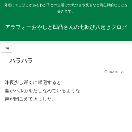
発達にでこぼこがあるわが子との生活での気づきや反省など備忘録的なことを
書きます。
アラフォーおやじと凹凸さんの七転び八起きブログ
PR
ハラハラ
2020.01.22
昨夜少し遅くに帰宅すると
妻がハルカをたしなめているような
声が聞こえてきました。