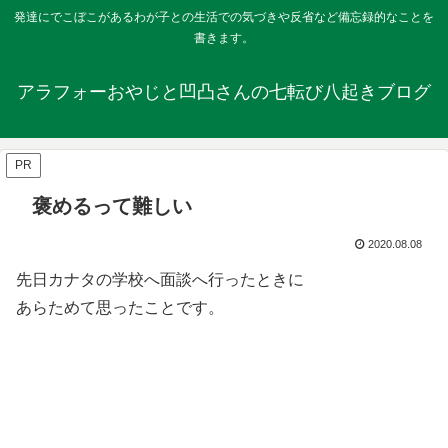
発達にでこぼこがあるわが子との生活での気づきや反省など備忘録的なことを
書きます。
アラフォーおやじと凹凸さんの七転び八起きブログ
PR
褒めるって難しい
2020.08.08
先日カナタの学校へ面談へ行ったときに
あらためて思ったことです。