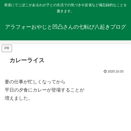
発達にでこぼこがあるわが子との生活での気づきや反省など備忘録的なことを
書きます。
アラフォーおやじと凹凸さんの七転び八起きブログ
PR
カレーライス
2020.10.03
妻の仕事が忙しくなってから
平日の夕食にカレーが登場することが
増えました。