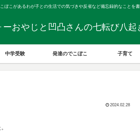
こぼこがあるわが子との生活での気づきや反省など備忘録的なことを書
ォーおやじと凹凸さんの七転び八起
中学受験
発達のでこぼこ
子育て
2024.02.28
た。