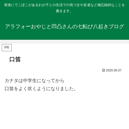
発達にでこぼこがあるわが子との生活での気づきや反省など備忘録的なことを
書きます。
アラフォーおやじと凹凸さんの七転び八起きブログ
PR
口笛
2020.06.07
カナタは中学生になってから
口笛をよく吹くようになりました。