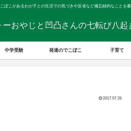
こぼこがあるわが子との生活での気づきや反省など備忘録的なことを書
ォーおやじと凹凸さんの七転び八起
中学受験
発達のでこぼこ
子育て
2017.07.26