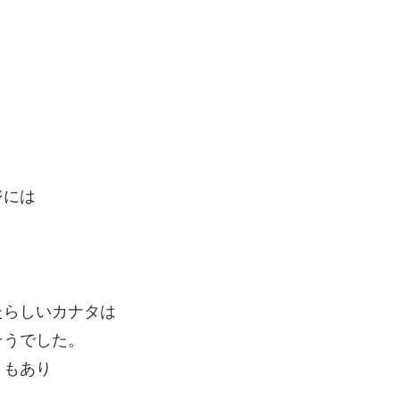
ジには
たらしいカナタは
そうでした。
ともあり