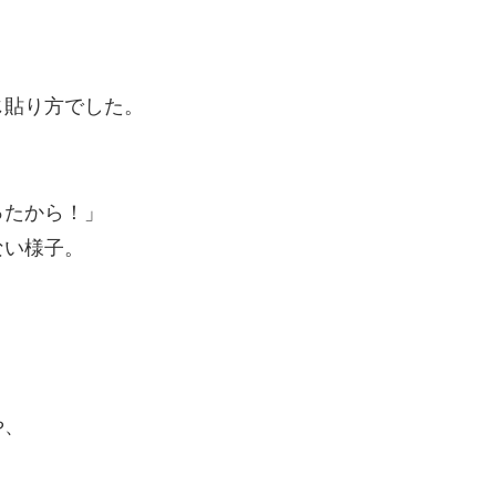
じ貼り方でした。
ったから！」
ない様子。
や、