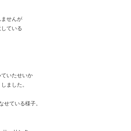
れませんが
意している
いていたせいか
としました。
なせている様子。