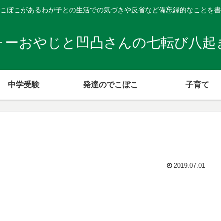
こぼこがあるわが子との生活での気づきや反省など備忘録的なことを書
ォーおやじと凹凸さんの七転び八起
中学受験
発達のでこぼこ
子育て
2019.07.01